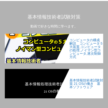
基本情報技術者試験対策
動画で好きな時間に学べます。
コンピュータの構成
解説 コンピュータ５
大装置,コンピュータ
の処理,ノイマン型コ
ンピュータ,逐次制御
方式
基本情報技術者試験対
策 21 OSの働き 基
本ソフトウェア