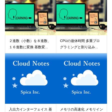
２進数（小数）を８進数、
CPUの遊休時間 多重プロ
１６進数に変換 基数変...
グラミングと割り込み...
入出力インターフェイス 基
メモリの高速化 メモリイン