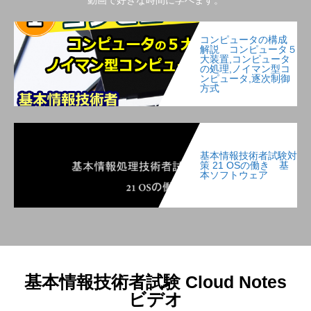
コンピュータの構成
解説 コンピュータ５
大装置,コンピュータ
の処理,ノイマン型コ
ンピュータ,逐次制御
方式
基本情報技術者試験対
策 21 OSの働き 基
本ソフトウェア
基本情報技術者試験 Cloud Notes
ビデオ