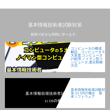
基本情報技術者試験対策
動画で好きな時間に学べます。
コンピュータの構成
解説 コンピュータ５
大装置,コンピュータ
の処理,ノイマン型コ
ンピュータ,逐次制御
方式
基本情報技術者試験対
策 21 OSの働き 基
本ソフトウェア