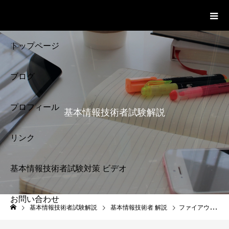
基本情報技術者試験 Cloud Notes
ビデオ
トップページ
ブログ
プロフィール
基本情報技術者試験解説
リンク
基本情報技術者試験対策 ビデオ
お問い合わせ
基本情報技術者試験
基本情報技術者試験解説
基本情報技術者 解説
ファイアウォール 過去問題 基本情報技術者試験
解説