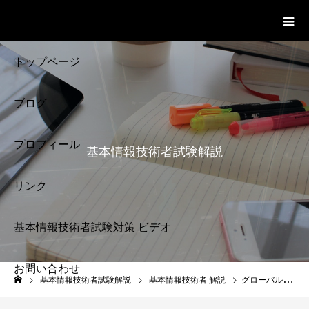
基本情報技術者試験 Cloud Notes
ビデオ
トップページ
ブログ
プロフィール
基本情報技術者試験解説
リンク
基本情報技術者試験対策 ビデオ
お問い合わせ
基本情報技術者試験
基本情報技術者試験解説
基本情報技術者 解説
グローバルIPアドレス
解説