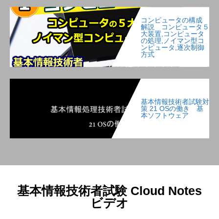
コンピュータの構成
解説 コンピュータ５
大装置,コンピュータ
の処理,ノイマン型コ
ンピュータ,逐次制御
方式
基本情報技術者試験対
策 21 OSの働き 基
本ソフトウェア
基本情報技術者試験 Cloud Notes
ビデオ