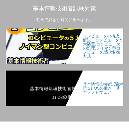
基本情報技術者試験対策
動画で好きな時間に学べます。
コンピュータの構成
解説 コンピュータ５
大装置,コンピュータ
の処理,ノイマン型コ
ンピュータ,逐次制御
方式
基本情報技術者試験対
策 21 OSの働き 基
本ソフトウェア