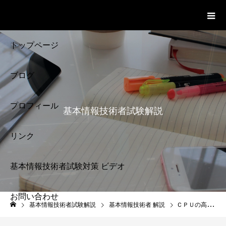
基本情報技術者試験 Cloud Notes
ビデオ
トップページ
ブログ
プロフィール
基本情報技術者試験解説
リンク
基本情報技術者試験対策 ビデオ
お問い合わせ
基本情報技術者試験
基本情報技術者試験解説
基本情報技術者 解説
ＣＰＵの高速化 CPUの種類 基本情報技術者試験対策
解説