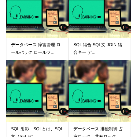
データベース 障害管理 ロ
SQL 結合 SQL文 JOIN 結
ールバック ロールフ...
合キー デ...
SQL 射影 SQLとは、SQL
データベース 排他制御 占
文（SELEC...
有ロック、共有ロック...