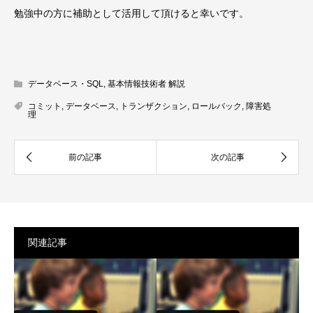
勉強中の方に補助として活用して頂けると幸いです。
データベース・SQL
,
基本情報技術者 解説
コミット
,
データベース
,
トランザクション
,
ロールバック
,
障害処
理
関連記事