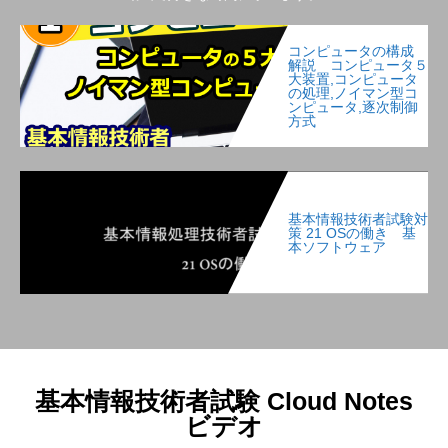
コンピュータの構成
解説 コンピュータ５
大装置,コンピュータ
の処理,ノイマン型コ
ンピュータ,逐次制御
方式
基本情報技術者試験対
策 21 OSの働き 基
本ソフトウェア
基本情報技術者試験 Cloud Notes
ビデオ