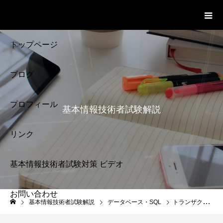
基本情報技術者試験 Cloud Notes
ビデオ
トップページ
ブログ
プロフィール
基本情報技術者試験解説
リンク
基本情報技術者試験対策 ビデオ
お問い合わせ
基本情報技術者試験
基本情報技術者試験解説
データベース・SQL
トランザクション 障害処理 コミット ロールバック 85
解説