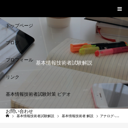
基本情報技術者試験 Cloud Notes
ビデオ
トップページ
ブログ
プロフィール
基本情報技術者試験解説
リンク
基本情報技術者試験対策 ビデオ
お問い合わせ
基本情報技術者試験
基本情報技術者試験解説
基本情報技術者 解説
アナログ-デジタル変換 基本情報技術者試験対策
解説