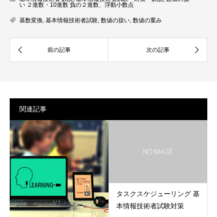
い ２進数・10進数 負の２進数、浮動小数点
基数変換
,
基本情報技術者試験
,
数値の扱い
,
数値の重み
関連記事
タスクスケジューリング 基
本情報技術者試験対策