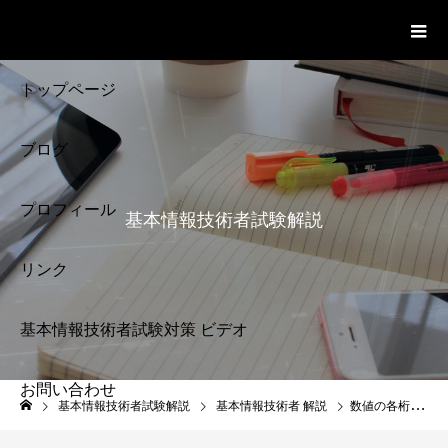
基本情報技術者試験 Cloud Notes
ビデオ
トップページ
ブログ
プロフィール
基本情報技術者試験解説
リンク
基本情報技術者試験対策 ビデオ
お問い合わせ
基本情報技術者試験
基本情報技術者試験解説
基本情報技術者 解説
数値の各桁の重み ２進数 １０進数 Ｎ進数 基本情報技術者 試験 44
解説