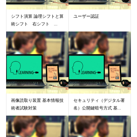
シフト演算 論理シフトと算
ユーザー認証
術シフト 右シフト ...
画像読取り装置 基本情報技
セキュリティ（デジタル署
術者試験対策
名）公開鍵暗号方式 基...