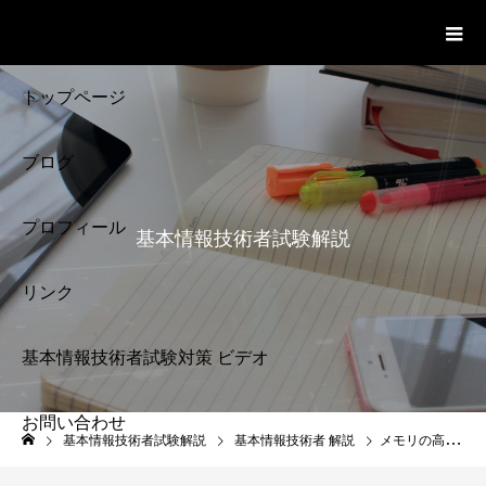
基本情報技術者試験 Cloud Notes
ビデオ
トップページ
ブログ
プロフィール
基本情報技術者試験解説
リンク
基本情報技術者試験対策 ビデオ
お問い合わせ
基本情報技術者試験
基本情報技術者試験解説
基本情報技術者 解説
メモリの高速化 キャッシュメモリ 基本情報技術者試験
解説