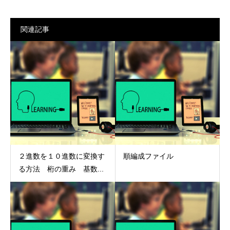
関連記事
２進数を１０進数に変換す
順編成ファイル
る方法 桁の重み 基数...