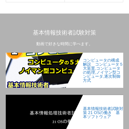
基本情報技術者試験対策
動画で好きな時間に学べます。
コンピュータの構成
解説 コンピュータ５
大装置,コンピュータ
の処理,ノイマン型コ
ンピュータ,逐次制御
方式
基本情報技術者試験対
策 21 OSの働き 基
本ソフトウェア