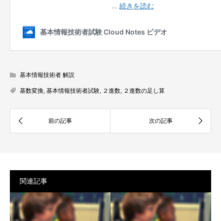
基本情報技術者 解説
基数変換
,
基本情報技術者試験
,
２進数
,
２進数の足し算
関連記事