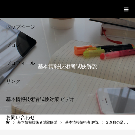
基本情報技術者試験 Cloud Notes
ビデオ
トップページ
ブログ
プロフィール
基本情報技術者試験解説
リンク
基本情報技術者試験対策 ビデオ
お問い合わせ
基本情報技術者試験
基本情報技術者試験解説
基本情報技術者 解説
２進数の足し算 基数変換 基本情報技術者試験
解説