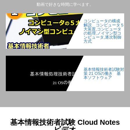
動画で好きな時間に学べます。
コンピュータの構成
解説 コンピュータ５
大装置,コンピュータ
の処理,ノイマン型コ
ンピュータ,逐次制御
方式
基本情報技術者試験対
策 21 OSの働き 基
本ソフトウェア
基本情報技術者試験 Cloud Notes
ビデオ