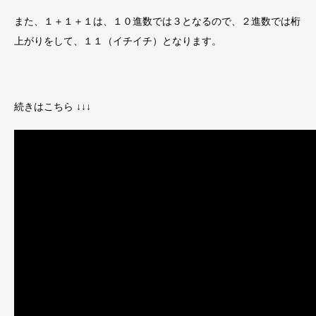
また、
１＋１＋１は、１０進数では３となるので、２進数では桁
上がりをして、１１（イチイチ）
となります。
続きはこちら ↓↓↓