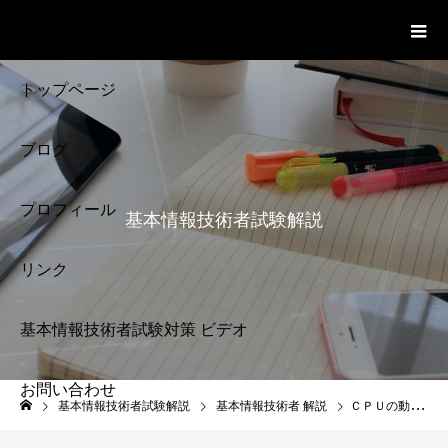
基本情報技術者試験 Cloud Notes
ビデオ
トップページ
ブログ
プロフィール
基本情報技術者試験解説
リンク
基本情報技術者試験対策 ビデオ
お問い合わせ
基本情報技術者試験
基本情報技術者試験解説
基本情報技術者 解説
ＣＰＵの動作 ＣＰＵの命令の実行手順 基本情報技術者試験対策 2-3
解説