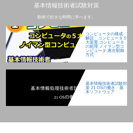
基本情報技術者試験対策
動画で好きな時間に学べます。
コンピュータの構成
解説 コンピュータ５
大装置,コンピュータ
の処理,ノイマン型コ
ンピュータ,逐次制御
方式
基本情報技術者試験対
策 21 OSの働き 基
本ソフトウェア