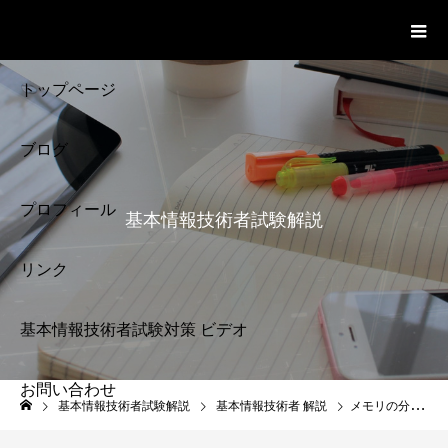
基本情報技術者試験 Cloud Notes
ビデオ
トップページ
ブログ
プロフィール
基本情報技術者試験解説
リンク
基本情報技術者試験対策 ビデオ
お問い合わせ
基本情報技術者試験
基本情報技術者試験解説
基本情報技術者 解説
メモリの分類 基本情報技術者試験
解説