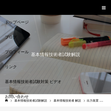
基本情報技術者試験 Cloud Notes
ビデオ
トップページ
ブログ
プロフィール
基本情報技術者試験解説
リンク
基本情報技術者試験対策 ビデオ
お問い合わせ
基本情報技術者試験
基本情報技術者試験解説
基本情報技術者 解説
出力装置 基本情報技術者試験対策
解説