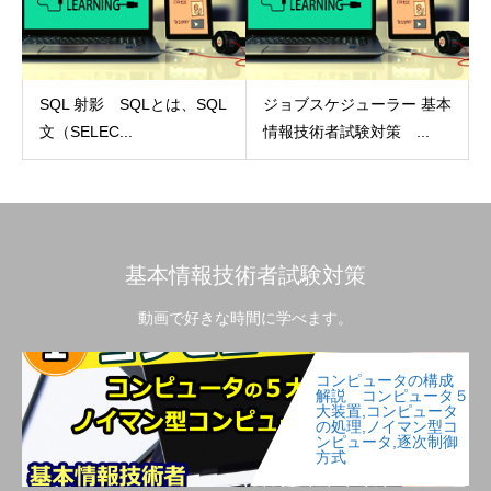
SQL 射影 SQLとは、SQL
ジョブスケジューラー 基本
文（SELEC...
情報技術者試験対策 ...
基本情報技術者試験対策
動画で好きな時間に学べます。
コンピュータの構成
解説 コンピュータ５
大装置,コンピュータ
の処理,ノイマン型コ
ンピュータ,逐次制御
方式