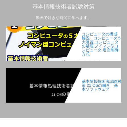
基本情報技術者試験対策
動画で好きな時間に学べます。
コンピュータの構成
解説 コンピュータ５
大装置,コンピュータ
の処理,ノイマン型コ
ンピュータ,逐次制御
方式
基本情報技術者試験対
策 21 OSの働き 基
本ソフトウェア