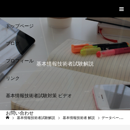
基本情報技術者試験 Cloud Notes
ビデオ
トップページ
ブログ
プロフィール
基本情報技術者試験解説
リンク
基本情報技術者試験対策 ビデオ
お問い合わせ
基本情報技術者試験
基本情報技術者試験解説
基本情報技術者 解説
データベース（主キー・外部キー）
解説