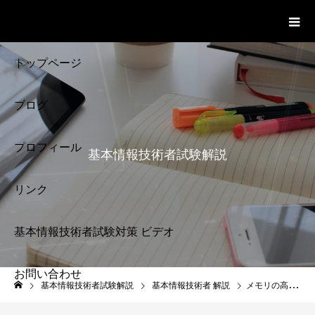
基本情報技術者試験 Cloud Notes
ビデオ
トップページ
ブログ
プロフィール
基本情報技術者試験解説
リンク
基本情報技術者試験対策 ビデオ
お問い合わせ
基本情報技術者試験
基本情報技術者試験解説
基本情報技術者 解説
メモリの高速化 ヒット率と実効アクセス時間 基本情報技術者試験
解説