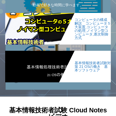
動画で好きな時間に学べます。
コンピュータの構成
解説 コンピュータ５
大装置,コンピュータ
の処理,ノイマン型コ
ンピュータ,逐次制御
方式
基本情報技術者試験対
策 21 OSの働き 基
本ソフトウェア
基本情報技術者試験 Cloud Notes