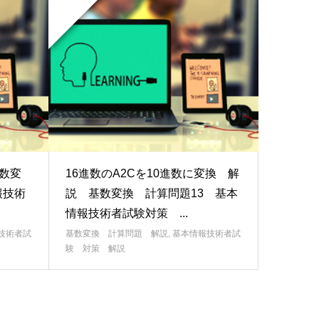
基数変
16進数のA2Cを10進数に変換 解
報技術
説 基数変換 計算問題13 基本
情報技術者試験対策 ...
技術者試
基数変換 計算問題 解説
,
基本情報技術者試
験 対策 解説