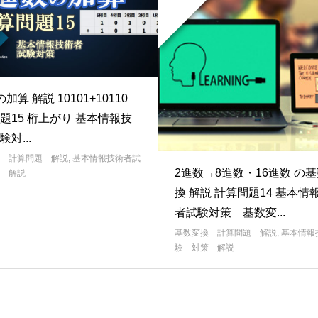
加算 解説 10101+10110
題15 桁上がり 基本情報技
対...
 計算問題 解説
,
基本情報技術者試
2進数→8進数・16進数 の
 解説
換 解説 計算問題14 基本情
者試験対策 基数変...
基数変換 計算問題 解説
,
基本情報
験 対策 解説