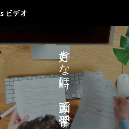
es ビデオ
き
な
に
、
で
で
き