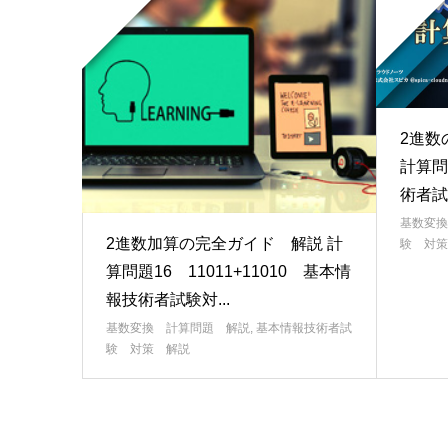
2進数の
計算問
術者試験
基数変換
2進数加算の完全ガイド 解説 計
験 対策
算問題16 11011+11010 基本情
報技術者試験対...
基数変換 計算問題 解説
,
基本情報技術者試
験 対策 解説