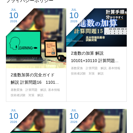
プライバシーポリシー
JUL
JUL
10
10
2026
2026
2進数の加算 解説
10101+10110 計算問題...
基数変換 計算問題 解説
,
基本情報
技術者試験 対策 解説
2進数加算の完全ガイド
解説 計算問題16 1101...
基数変換 計算問題 解説
,
基本情報
技術者試験 対策 解説
JUL
JUL
10
10
2026
2026