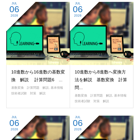
JUL
JUL
06
06
2026
2026
10進数から16進数の基数変
10進数から8進数へ変換方
換 解説 計算問題6 ...
法を解説 基数変換 計算
問...
基数変換 計算問題 解説
,
基本情報
技術者試験 対策 解説
基数変換 計算問題 解説
,
基本情報
技術者試験 対策 解説
JUL
JUL
06
06
2026
2026