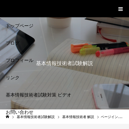
基本情報技術者試験 Cloud Notes
ビデオ
トップページ
ブログ
プロフィール
基本情報技術者試験解説
リンク
基本情報技術者試験対策 ビデオ
お問い合わせ
基本情報技術者試験
基本情報技術者試験解説
基本情報技術者 解説
ページイン ページアウト
解説