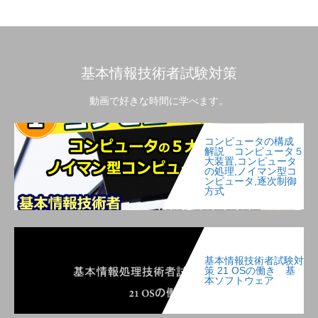
基本情報技術者試験対策
動画で好きな時間に学べます。
コンピュータの構成
解説 コンピュータ５
大装置,コンピュータ
の処理,ノイマン型コ
ンピュータ,逐次制御
方式
基本情報技術者試験対
策 21 OSの働き 基
本ソフトウェア