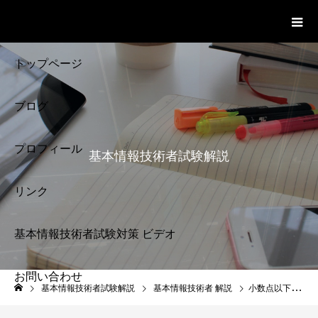
基本情報技術者試験 Cloud Notes
ビデオ
トップページ
ブログ
プロフィール
基本情報技術者試験解説
リンク
基本情報技術者試験対策 ビデオ
お問い合わせ
基本情報技術者試験
基本情報技術者試験解説
基本情報技術者 解説
小数点以下の１０進数と２進数 基数変換 基本情報技術者 43
解説