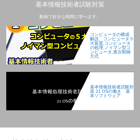
基本情報技術者試験対策
動画で好きな時間に学べます。
コンピュータの構成
解説 コンピュータ５
大装置,コンピュータ
の処理,ノイマン型コ
ンピュータ,逐次制御
方式
基本情報技術者試験対
策 21 OSの働き 基
本ソフトウェア