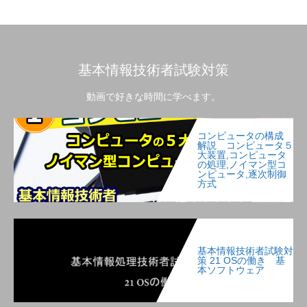
基本情報技術者試験対策
動画で好きな時間に学べます。
コンピュータの構成
解説 コンピュータ５
大装置,コンピュータ
の処理,ノイマン型コ
ンピュータ,逐次制御
方式
基本情報技術者試験対
策 21 OSの働き 基
本ソフトウェア