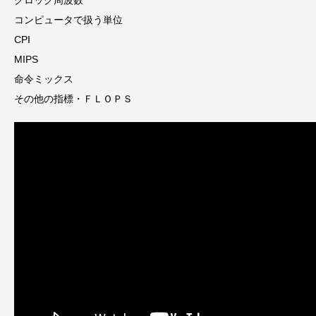
クロック周波数
コンピュータで扱う単位
CPI
MIPS
命令ミックス
その他の指標・ＦＬＯＰＳ