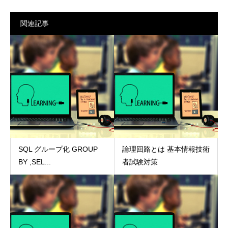
関連記事
SQL グループ化 GROUP
論理回路とは 基本情報技術
BY ,SEL...
者試験対策