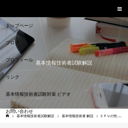
基本情報技術者試験 Cloud Notes
ビデオ
トップページ
ブログ
プロフィール
基本情報技術者試験解説
リンク
基本情報技術者試験対策 ビデオ
お問い合わせ
基本情報技術者試験
基本情報技術者試験解説
基本情報技術者 解説
ＣＰＵの性能 MIPS 基本情報技術者試験 4-3
解説