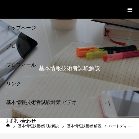
基本情報技術者試験 Cloud Notes
ビデオ
トップページ
ブログ
プロフィール
基本情報技術者試験解説
リンク
基本情報技術者試験対策 ビデオ
お問い合わせ
基本情報技術者試験
基本情報技術者試験解説
基本情報技術者 解説
ハードディスクの仕組み 基本情報技術者
解説