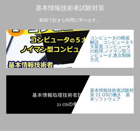
基本情報技術者試験対策
動画で好きな時間に学べます。
コンピュータの構成
解説 コンピュータ５
大装置,コンピュータ
の処理,ノイマン型コ
ンピュータ,逐次制御
方式
基本情報技術者試験対
策 21 OSの働き 基
本ソフトウェア