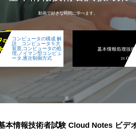
動画で好きな時間に学べます。
コンピュータの構成 解
説 コンピュータ５大
装置,コンピュータの処
理,ノイマン型コンピュ
ータ,逐次制御方式
基本情報技術者試験 Cloud Notes ビデ