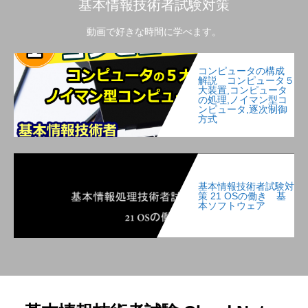
基本情報技術者試験対策
動画で好きな時間に学べます。
コンピュータの構成
解説 コンピュータ５
大装置,コンピュータ
の処理,ノイマン型コ
ンピュータ,逐次制御
方式
基本情報技術者試験対
策 21 OSの働き 基
本ソフトウェア