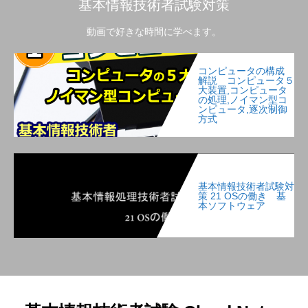
基本情報技術者試験対策
動画で好きな時間に学べます。
コンピュータの構成
解説 コンピュータ５
大装置,コンピュータ
の処理,ノイマン型コ
ンピュータ,逐次制御
方式
基本情報技術者試験対
策 21 OSの働き 基
本ソフトウェア