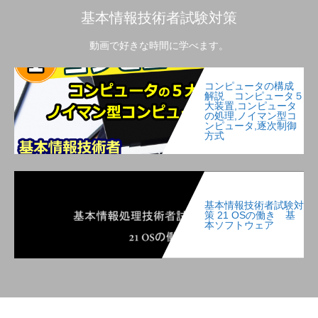
基本情報技術者試験対策
動画で好きな時間に学べます。
コンピュータの構成
解説 コンピュータ５
大装置,コンピュータ
の処理,ノイマン型コ
ンピュータ,逐次制御
方式
基本情報技術者試験対
策 21 OSの働き 基
本ソフトウェア