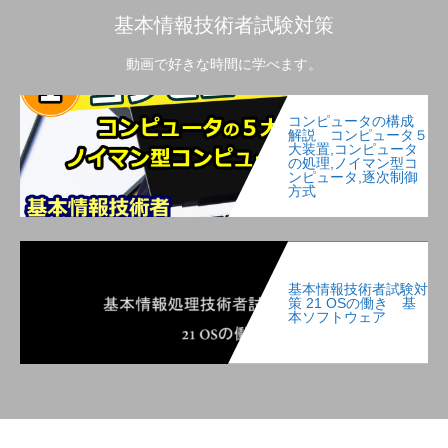
基本情報技術者試験対策
動画で好きな時間に学べます。
コンピュータの構成
解説 コンピュータ５
大装置,コンピュータ
の処理,ノイマン型コ
ンピュータ,逐次制御
方式
基本情報技術者試験対
策 21 OSの働き 基
本ソフトウェア