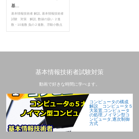
基...
基本情報技術者 解説
,
基本情報技術者
試験 対策 解説
,
数値の扱い ２進
数・10進数 負の２進数、浮動小数点
基本情報技術者試験対策
動画で好きな時間に学べます。
コンピュータの構成
解説 コンピュータ５
大装置,コンピュータ
の処理,ノイマン型コ
ンピュータ,逐次制御
方式