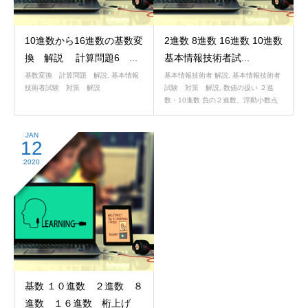
10進数から16進数の基数変
2進数 8進数 16進数 10進数
換 解説 計算問題6 ...
基本情報技術者試...
基数変換 計算問題 解説
,
基本情報
基本情報技術者 解説
,
基本情報技術者
技術者試験 対策 解説
試験 対策 解説
,
数値の扱い ２進
数・10進数 負の２進数、浮動小数点
JAN
12
2020
基数 １０進数 ２進数 ８
進数 １６進数 桁上げ