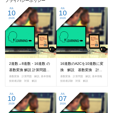
プライバシーポリシー
JUL
JUL
10
10
2026
2026
2進数→8進数・16進数 の
16進数のA2Cを10進数に変
基数変換 解説 計算問題...
換 解説 基数変換 計...
基数変換 計算問題 解説
,
基本情報
基数変換 計算問題 解説
,
基本情報
技術者試験 対策 解説
技術者試験 対策 解説
JUL
JUL
10
07
2026
2026