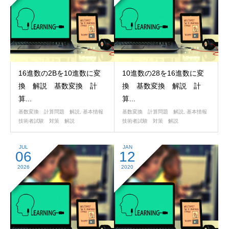
16進数の2Bを10進数に変
10進数の28を16進数に変
換 解説 基数変換 計
換 基数変換 解説 計
算...
算...
基数変換 計算問題 解説
,
基本情報
基数変換 計算問題 解説
,
基本情報
技術者試験 対策 解説
技術者試験 対策 解説
JUL
JAN
06
12
2026
2020