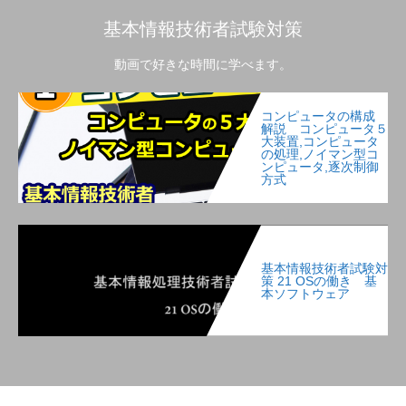
基本情報技術者試験対策
動画で好きな時間に学べます。
コンピュータの構成
解説 コンピュータ５
大装置,コンピュータ
の処理,ノイマン型コ
ンピュータ,逐次制御
方式
基本情報技術者試験対
策 21 OSの働き 基
本ソフトウェア