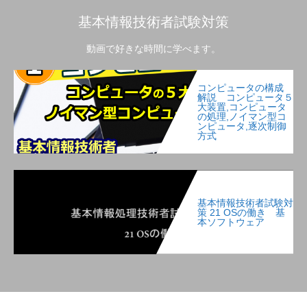
基本情報技術者試験対策
動画で好きな時間に学べます。
コンピュータの構成
解説 コンピュータ５
大装置,コンピュータ
の処理,ノイマン型コ
ンピュータ,逐次制御
方式
基本情報技術者試験対
策 21 OSの働き 基
本ソフトウェア