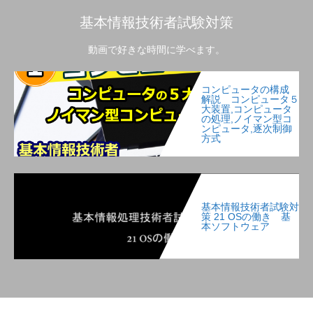
基本情報技術者試験対策
動画で好きな時間に学べます。
コンピュータの構成
解説 コンピュータ５
大装置,コンピュータ
の処理,ノイマン型コ
ンピュータ,逐次制御
方式
基本情報技術者試験対
策 21 OSの働き 基
本ソフトウェア