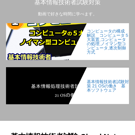
基本情報技術者試験対策
動画で好きな時間に学べます。
コンピュータの構成
解説 コンピュータ５
大装置,コンピュータ
の処理,ノイマン型コ
ンピュータ,逐次制御
方式
基本情報技術者試験対
策 21 OSの働き 基
本ソフトウェア