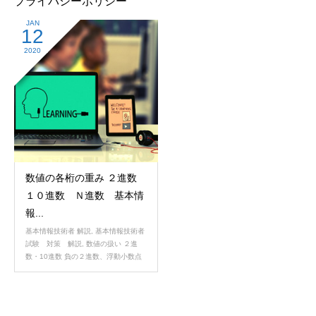
プライバシーポリシー
JAN
12
2020
数値の各桁の重み ２進数
１０進数 Ｎ進数 基本情
報...
基本情報技術者 解説
,
基本情報技術者
試験 対策 解説
,
数値の扱い ２進
数・10進数 負の２進数、浮動小数点