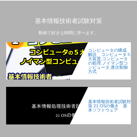
基本情報技術者試験対策
動画で好きな時間に学べます。
コンピュータの構成
解説 コンピュータ５
大装置,コンピュータ
の処理,ノイマン型コ
ンピュータ,逐次制御
方式
基本情報技術者試験対
策 21 OSの働き 基
本ソフトウェア