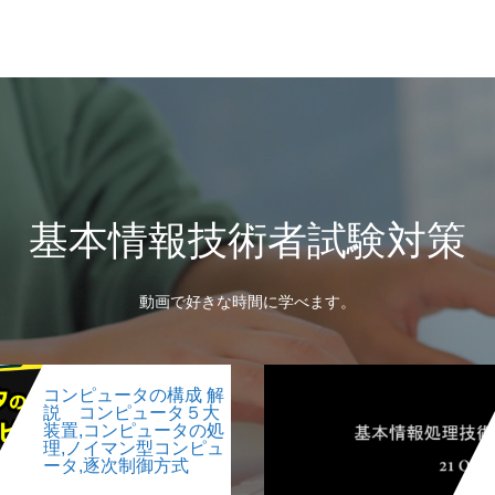
基本情報技術者試験対策
動画で好きな時間に学べます。
コンピュータの構成 解
説 コンピュータ５大
装置,コンピュータの処
理,ノイマン型コンピュ
ータ,逐次制御方式