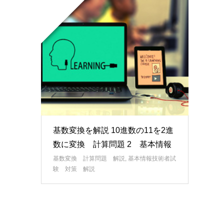
基数変換を解説 10進数の11を2進
数に変換 計算問題 2 基本情報
基数変換 計算問題 解説
,
基本情報技術者試
験 対策 解説