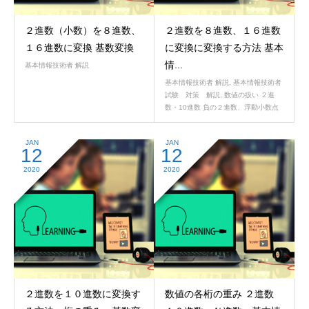
２進数（小数）を８進数、
２進数を８進数、１６進数
１６進数に変換 基数変換
に変換に変換する方法 基本
情...
基本情報技術者 解説
基本情報技術者 解説
,
基本情報技術者
試験 対策 解説
,
数値の扱い ２進
数・10進数 負の２進数、浮動小数点
JAN
JAN
12
12
2020
2020
２進数を１０進数に変換す
数値の各桁の重み ２進数