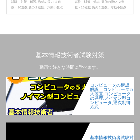
試験 対策 解説
,
数値の扱い ２進
試験 対策 解説
,
数値の扱い ２進
数・10進数 負の２進数、浮動小数点
数・10進数 負の２進数、浮動小数点
基本情報技術者試験対策
動画で好きな時間に学べます。
コンピュータの構成
解説 コンピュータ５
大装置,コンピュータ
の処理,ノイマン型コ
ンピュータ,逐次制御
方式
基本情報技術者試験対