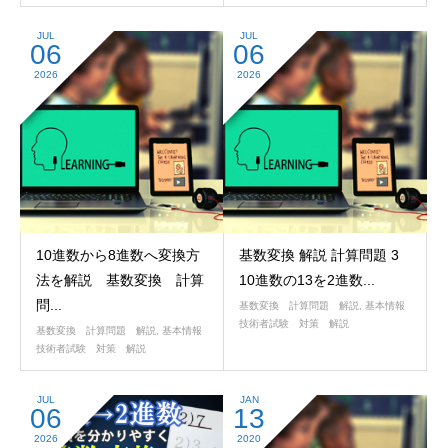
JUL
JUL
06
06
2026
2026
10進数から8進数へ変換方
基数変換 解説 計算問題 3
法を解説 基数変換 計算
10進数の13を2進数...
問...
基数変換 計算問題 解説
,
基本情報
技術者試験 対策 解説
基数変換 計算問題 解説
,
基本情報
技術者試験 対策 解説
JUL
JAN
06
13
2026
2020