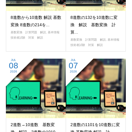
8進数から10進数 解説 基数
8進数の132を10進数に変
変換 8進数の214を...
換 解説 基数変換 計
算...
基数変換 計算問題 解説
,
基本情報
技術者試験 対策 解説
基数変換 計算問題 解説
,
基本情報
技術者試験 対策 解説
JUL
JUL
08
07
2026
2026
2進数→10進数 基数変
2進数の1101を10進数に変