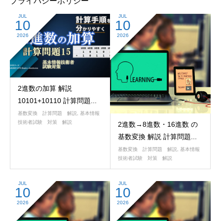
プライバシーポリシー
JUL
JUL
10
10
2026
2026
2進数の加算 解説
10101+10110 計算問題...
基数変換 計算問題 解説
,
基本情報
技術者試験 対策 解説
2進数→8進数・16進数 の
基数変換 解説 計算問題...
基数変換 計算問題 解説
,
基本情報
技術者試験 対策 解説
JUL
JUL
10
10
2026
2026