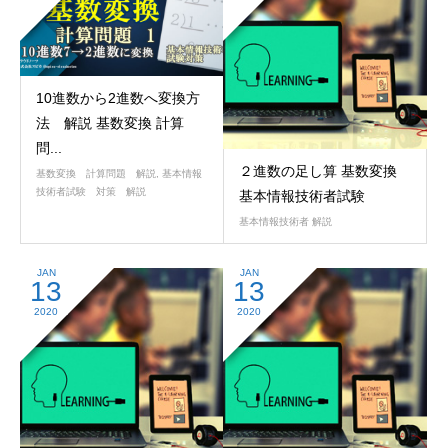
10進数から2進数へ変換方
法 解説 基数変換 計算
問...
２進数の足し算 基数変換
基数変換 計算問題 解説
,
基本情報
技術者試験 対策 解説
基本情報技術者試験
基本情報技術者 解説
JAN
JAN
13
13
2020
2020