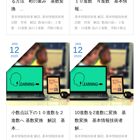
る方法 桁の重み 基数変
１０進数 Ｎ進数 基本情
換 ...
報...
基本情報技術者 解説
,
基本情報技術者
基本情報技術者 解説
,
基本情報技術者
試験 対策 解説
,
数値の扱い ２進
試験 対策 解説
,
数値の扱い ２進
数・10進数 負の２進数、浮動小数点
数・10進数 負の２進数、浮動小数点
JAN
JAN
12
12
2020
2020
小数点以下の１０進数を２
10進数を2進数に変換 基
進数へ 基数変換 解説 基
数変換 基本情報技術者
本...
解...
基本情報技術者 解説
,
基本情報技術者
基本情報技術者 解説
,
基本情報技術者