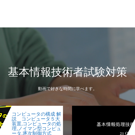
基本情報技術者試験対策
動画で好きな時間に学べます。
コンピュータの構成 解
説 コンピュータ５大
装置,コンピュータの処
理,ノイマン型コンピュ
ータ,逐次制御方式