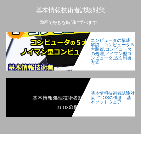
基本情報技術者試験対策
動画で好きな時間に学べます。
コンピュータの構成
解説 コンピュータ５
大装置,コンピュータ
の処理,ノイマン型コ
ンピュータ,逐次制御
方式
基本情報技術者試験対
策 21 OSの働き 基
本ソフトウェア