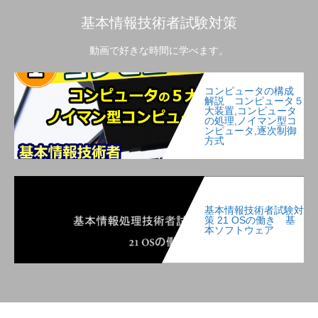
基本情報技術者試験対策
動画で好きな時間に学べます。
コンピュータの構成
解説 コンピュータ５
大装置,コンピュータ
の処理,ノイマン型コ
ンピュータ,逐次制御
方式
基本情報技術者試験対
策 21 OSの働き 基
本ソフトウェア