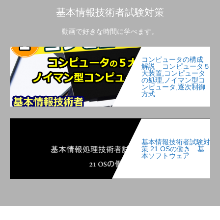
基本情報技術者試験対策
動画で好きな時間に学べます。
コンピュータの構成
解説 コンピュータ５
大装置,コンピュータ
の処理,ノイマン型コ
ンピュータ,逐次制御
方式
基本情報技術者試験対
策 21 OSの働き 基
本ソフトウェア