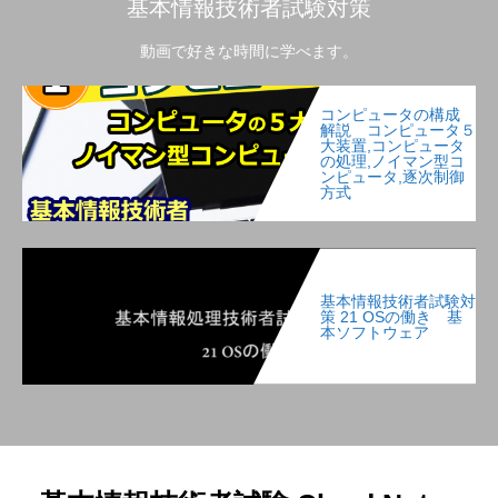
基本情報技術者試験対策
動画で好きな時間に学べます。
コンピュータの構成
解説 コンピュータ５
大装置,コンピュータ
の処理,ノイマン型コ
ンピュータ,逐次制御
方式
基本情報技術者試験対
策 21 OSの働き 基
本ソフトウェア