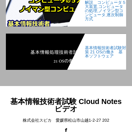
解説 コンピュータ５
大装置,コンピュータ
の処理,ノイマン型コ
ンピュータ,逐次制御
方式
基本情報技術者試験対
策 21 OSの働き 基
本ソフトウェア
基本情報技術者試験 Cloud Notes
ビデオ
株式会社スピカ 愛媛県松山市山越1-2-27 202