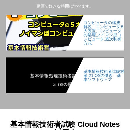
動画で好きな時間に学べます。
コンピュータの構成
解説 コンピュータ５
大装置,コンピュータ
の処理,ノイマン型コ
ンピュータ,逐次制御
方式
基本情報技術者試験対
策 21 OSの働き 基
本ソフトウェア
基本情報技術者試験 Cloud Notes