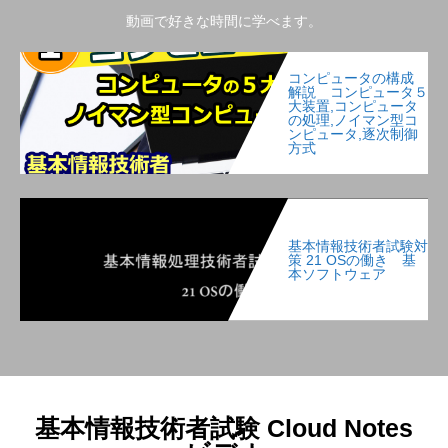
動画で好きな時間に学べます。
コンピュータの構成
解説 コンピュータ５
大装置,コンピュータ
の処理,ノイマン型コ
ンピュータ,逐次制御
方式
基本情報技術者試験対
策 21 OSの働き 基
本ソフトウェア
基本情報技術者試験 Cloud Notes