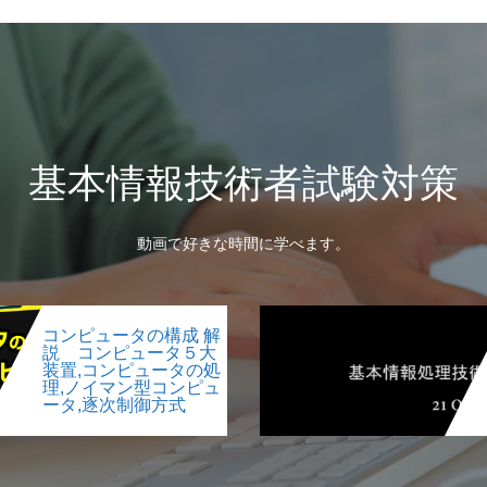
基本情報技術者試験対策
動画で好きな時間に学べます。
コンピュータの構成 解
説 コンピュータ５大
装置,コンピュータの処
理,ノイマン型コンピュ
ータ,逐次制御方式