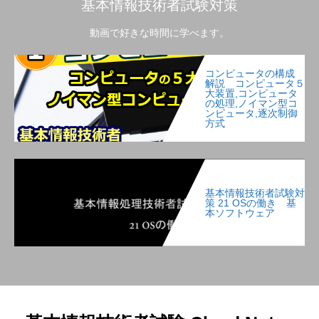
基本情報技術者試験対策
動画で好きな時間に学べます。
コンピュータの構成
解説 コンピュータ５
大装置,コンピュータ
の処理,ノイマン型コ
ンピュータ,逐次制御
方式
基本情報技術者試験対
策 21 OSの働き 基
本ソフトウェア